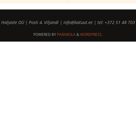
Haljaste OÜ | Posti 4, Viljandi | info@batuut.ee | tel: +372 51 48 703
POWERED BY
PARABOLA
&
WORDPRESS.